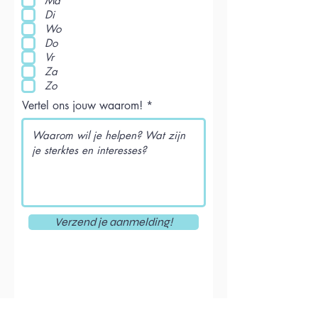
Ma
Di
Wo
Do
Vr
Za
Zo
Vertel ons jouw waarom!
Verzend je aanmelding!