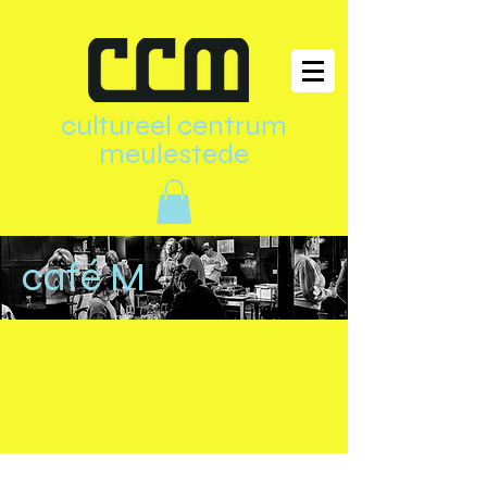
cultureel centrum
meulestede
café M