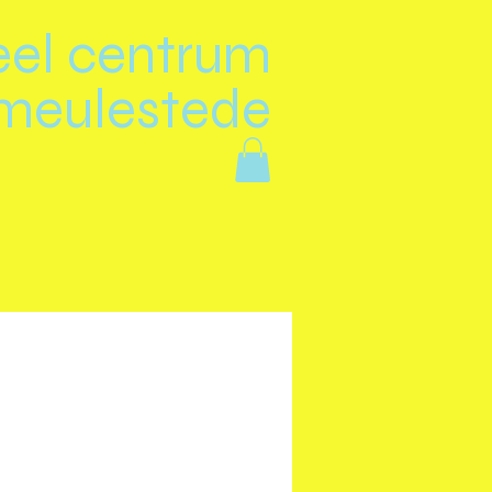
eel centrum
meulestede