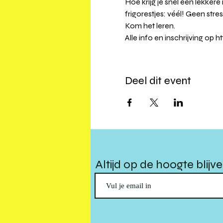
Hoe krijg je snel een lekker
frigorestjes: véél! Geen st
Kom het leren. 
Alle info en inschrijving o
Deel dit event
Altijd op de hoogte blijv