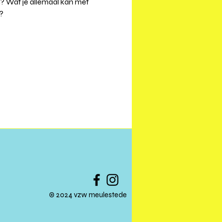
n? Wat je allemaal kan met 
?
© 2024 vzw meulestede