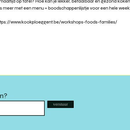
e maaltijd op tafel? Hoe kan je lekker, betaalbaar én gezond koke
ress meer met een menu + boodschappenlijstje voor een hele week
p https://www.kookploeggent.be/workshops-foods-families/
en?
verstuur