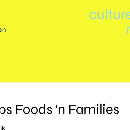
cultur
en
s Foods 'n Families
jk