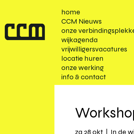
home
CCM Nieuws
onze verbindingsplekk
wijkagenda
vrijwilligersvacatures
locatie huren
onze werking
info & contact
Workshop
za 28 okt
  |  
In de wi