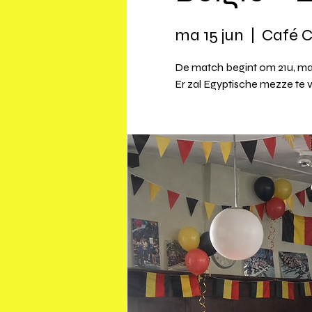
ma 15 jun
  |  
Café 
De match begint om 21u, ma
Er zal Egyptische mezze te ve