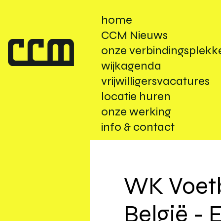
home
CCM Nieuws
onze verbindingsplekk
wijkagenda
vrijwilligersvacatures
locatie huren
onze werking
info & contact
WK Voetb
België - 