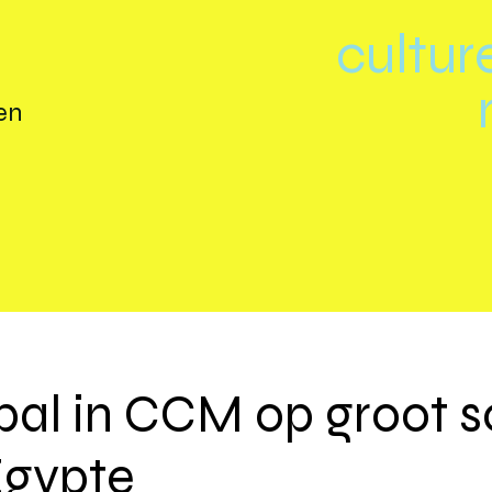
cultur
en
al in CCM op groot 
Egypte