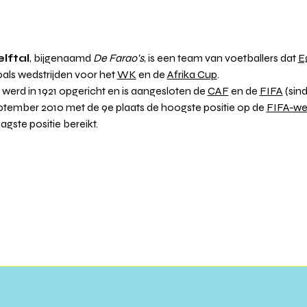
lftal
, bijgenaamd 
De Farao's
, is een team van voetballers dat 
E
oals wedstrijden voor het 
WK
 en de 
Afrika Cup
.
erd in 1921 opgericht en is aangesloten de 
CAF
 en de 
FIFA
 (sin
eptember 2010 met de 9e plaats de hoogste positie op de 
FIFA-wer
gste positie bereikt.