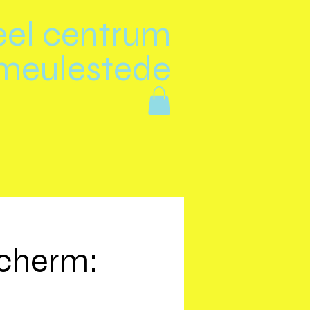
eel centrum
meulestede
scherm: