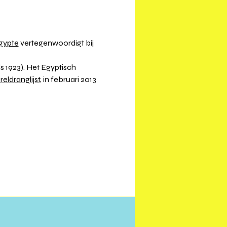
gypte
 vertegenwoordigt bij 
ds 1923). Het Egyptisch 
eldranglijst
, in februari 2013 