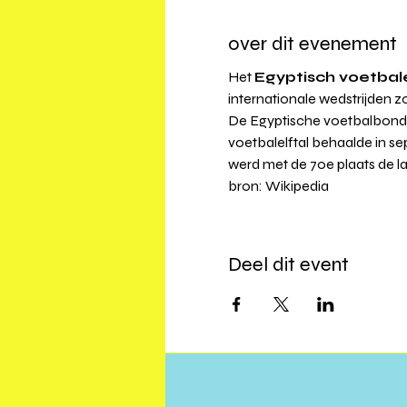
over dit evenement
Het 
Egyptisch voetbale
internationale wedstrijden z
De Egyptische voetbalbond w
voetbalelftal behaalde in s
werd met de 70e plaats de laa
bron: Wikipedia
Deel dit event