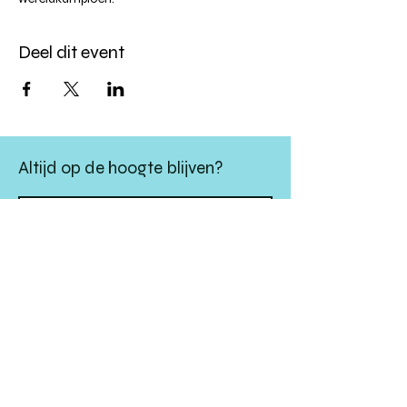
Deel dit event
Altijd op de hoogte blijven?
verstuur
algemene websitevoorwaarden