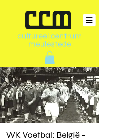
cultureel centrum
meulestede
WK Voetbal: België -