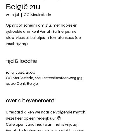
België 21u
vr 10 jul
  |  
CC Meulestede
Op groot scherm om 21u, met hapjes en
gekoelde dranken! Vanaf 18u frietjes met
stoofvlees of balletjes in tomatensaus (op
inschrijving)
tijd & locatie
10 jul 2026, 21:00
CC Meulestede, Meulesteedsesteenweg 515,
9000 Gent, België
over dit evenement
Uiteraard kijken we naar de volgende match, 
deze keer op een redelijk uur 😊
Café open vanaf 16u (want het is vrijdag)
Vanaf 18u frietjes met stoofvlees of balletjes 