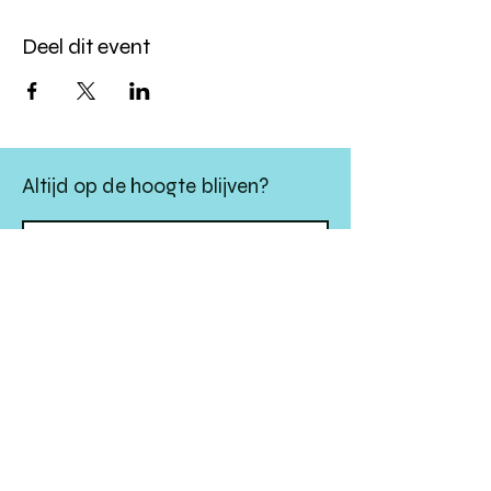
Deel dit event
Altijd op de hoogte blijven?
verstuur
algemene websitevoorwaarden