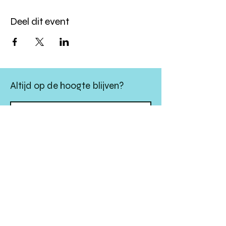
Deel dit event
Altijd op de hoogte blijven?
verstuur
algemene websitevoorwaarden