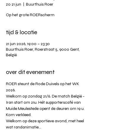
zo 21 jun
  |  
Buurthuis Roer
Op het grote ROERscherm
tijd & locatie
21 jun 2026, 19:00 – 23:30
Buurthuis Roer, Roerstraat 5, 9000 Gent,
België
over dit evenement
ROER steunt de Rode Duivels op het WK 
2026.
Welkom op zondag 21/6. De match België - 
Iran start om 21u. Hét supporterscafé van 
Muide Meulestede opent de deuren om 19 u.
Kom verkleed.
Welkom op deze sportieve avond, met heel 
wat randanimatie…