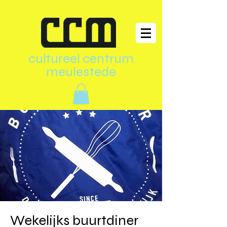
cultureel centrum
meulestede
Wekelijks buurtdiner