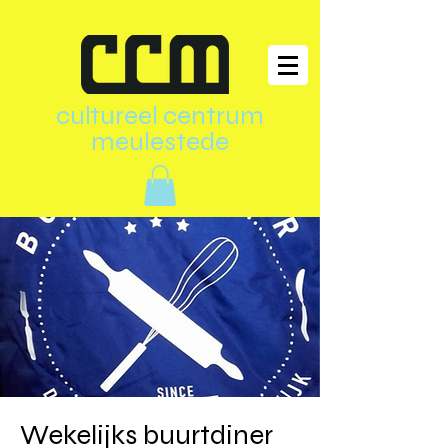
cultureel centrum
meulestede
Wekelijks buurtdiner