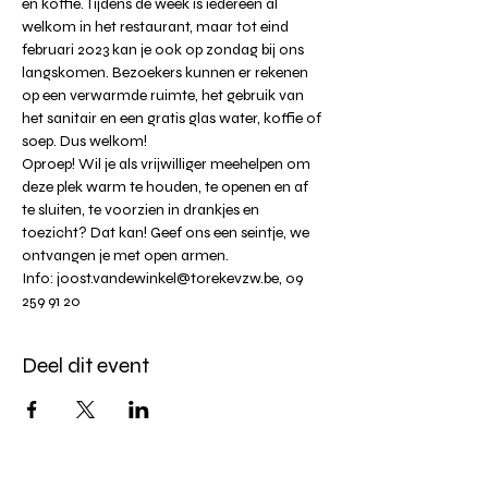
en koffie. Tijdens de week is iedereen al 
welkom in het restaurant, maar tot eind 
februari 2023 kan je ook op zondag bij ons 
langskomen. Bezoekers kunnen er rekenen 
op een verwarmde ruimte, het gebruik van 
het sanitair en een gratis glas water, koffie of 
soep. Dus welkom! 
Oproep! Wil je als vrijwilliger meehelpen om 
deze plek warm te houden, te openen en af 
te sluiten, te voorzien in drankjes en 
toezicht? Dat kan! Geef ons een seintje, we 
ontvangen je met open armen.
Info: joost.vandewinkel@torekevzw.be, 09 
259 91 20
Deel dit event