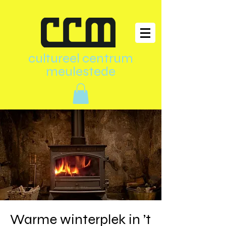
cultureel centrum
meulestede
Warme winterplek in ’t