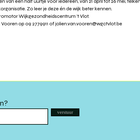
van een half uurtje voor iedereen, van 21 april tot 26 mei, telke
korganisatie. Zo leer je deze én de wijk beter kennen. 
romotor Wijkgezondheidscentrum 't Vlot. 
an Vooren op 09 2779911 of jolien.van.vooren@wgctvlot.be  
en?
verstuur