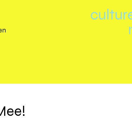
cultur
en
Mee!