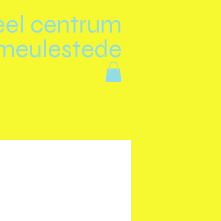
eel centrum
meulestede