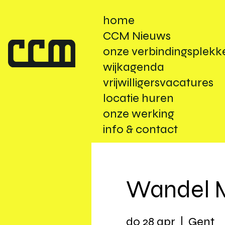
home
CCM Nieuws
onze verbindingsplekk
wijkagenda
vrijwilligersvacatures
locatie huren
onze werking
info & contact
Wandel 
do 28 apr
  |  
Gent