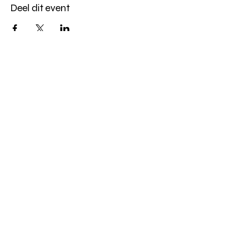
Deel dit event
Altijd op de hoogte blijven?
verstuur
algemene websitevoorwaarden