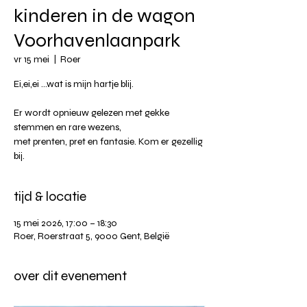
kinderen in de wagon
Voorhavenlaanpark
vr 15 mei
  |  
Roer
Ei,ei,ei ...wat is mijn hartje blij.
Er wordt opnieuw gelezen met gekke
stemmen en rare wezens,
met prenten, pret en fantasie. Kom er gezellig
bij.
tijd & locatie
15 mei 2026, 17:00 – 18:30
Roer, Roerstraat 5, 9000 Gent, België
over dit evenement