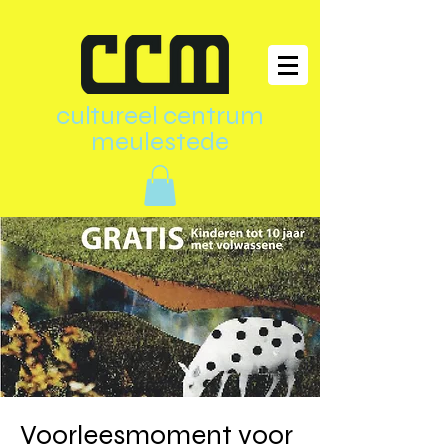
cultureel centrum
meulestede
Voorleesmoment voor