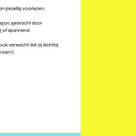
n gezellig voorlezen, 
gon, gebracht door 
ig of spannend 
k verwacht dat zij dichtbij 
rzien!)