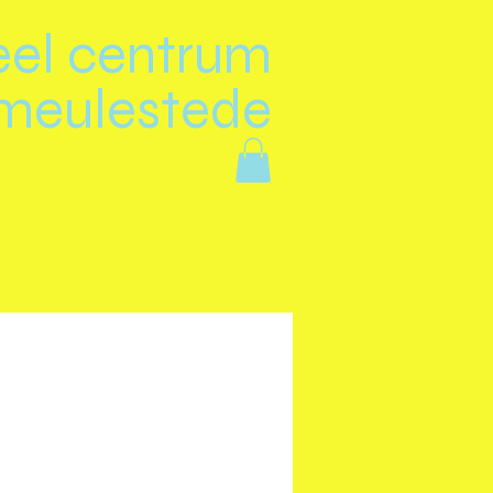
eel centrum
meulestede
n