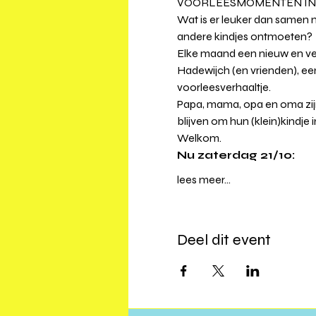
VOORLEESMOMENTEN IN
Wat is er leuker dan samen m
andere kindjes ontmoeten?
Elke maand een nieuw en ve
Hadewijch (en vrienden), een
voorleesverhaaltje.
Papa, mama, opa en oma zijn 
blijven om hun (klein)kindj
Welkom.
Nu zaterdag 21/10: 
lees meer...
Deel dit event