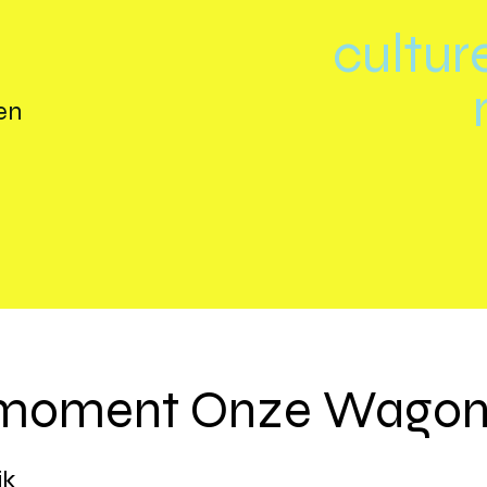
cultur
en
smoment Onze Wago
jk