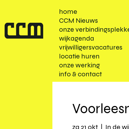
home
CCM Nieuws
onze verbindingsplekk
wijkagenda
vrijwilligersvacatures
locatie huren
onze werking
info & contact
Voorlee
za 21 okt
  |  
In de wi