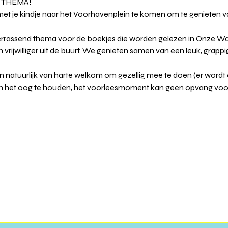
 THEMA!
et je kindje naar het Voorhavenplein te komen om te genieten va
rrassend thema voor de boekjes die worden gelezen in Onze Wa
 vrijwilliger uit de buurt. We genieten samen van een leuk, grapp
natuurlijk van harte welkom om gezellig mee te doen (er wordt oo
e in het oog te houden, het voorleesmoment kan geen opvang voo