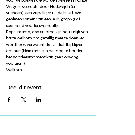
voor de boekjes die worden gelezen in Onze 
Wagon, gebracht door Hadewijch (en 
vrienden), een vrijwilliger uit de buurt. We 
genieten samen van een leuk, grappig of 
spannend voorleesverhaaltje.
Papa, mama, opa en oma zijn natuurlijk van 
harte welkom om gezellig mee te doen (er 
wordt ook verwacht dat zij dichtbij blijven 
om hun (klein)kindje in het oog te houden, 
het voorleesmoment kan geen opvang 
voorzien!)
Welkom.
Deel dit event
Altijd op de hoogte blijven?