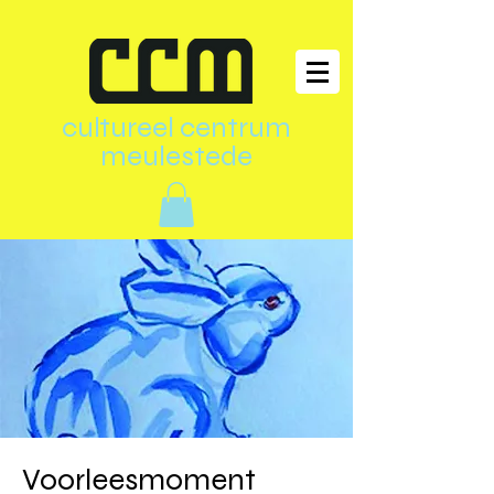
cultureel centrum
meulestede
Voorleesmoment