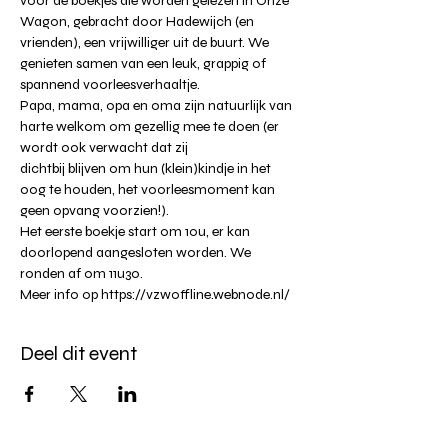
voor de boekjes die worden gelezen in Onze 
Wagon, gebracht door Hadewijch (en 
vrienden), een vrijwilliger uit de buurt. We 
genieten samen van een leuk, grappig of 
spannend voorleesverhaaltje.
Papa, mama, opa en oma zijn natuurlijk van 
harte welkom om gezellig mee te doen (er 
wordt ook verwacht dat zij

dichtbij blijven om hun (klein)kindje in het 
oog te houden, het voorleesmoment kan 
geen opvang voorzien!).
Het eerste boekje start om 10u, er kan 
doorlopend aangesloten worden. We 
ronden af om 11u30.
Meer info op https://vzwoffline.webnode.nl/
Deel dit event