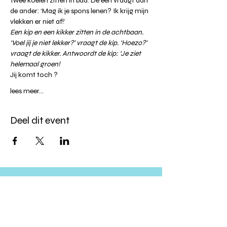
Twee koeien zitten in bad. De één vraagt aan 
de ander: ‘Mag ik je spons lenen? Ik krijg mijn 
vlekken er niet af!’
Een kip en een kikker zitten in de achtbaan. 
‘Voel jij je niet lekker?’ vraagt de kip. ‘Hoezo?’ 
vraagt de kikker. Antwoordt de kip: ‘Je ziet 
helemaal groen!
Jij komt toch ?
lees meer...
Deel dit event
Altijd op de hoogte blijven?