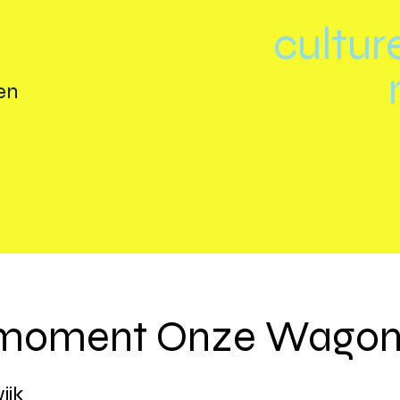
cultur
en
smoment Onze Wago
ijk