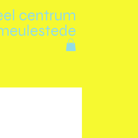
eel centrum
meulestede
n