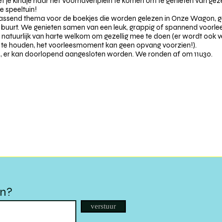
 je kindje naar het Voorhavenplein te komen om te genieten van gezel
 speeltuin!
assend thema voor de boekjes die worden gelezen in Onze Wagon, 
t de buurt. We genieten samen van een leuk, grappig of spannend voorle
tuurlijk van harte welkom om gezellig mee te doen (er wordt ook verw
og te houden, het voorleesmoment kan geen opvang voorzien!).
u, er kan doorlopend aangesloten worden. We ronden af om 11u30.
en?
verstuur