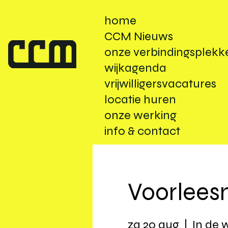
home
CCM Nieuws
onze verbindingsplekk
wijkagenda
vrijwilligersvacatures
locatie huren
onze werking
info & contact
Voorlee
za 20 aug
  |  
In de w