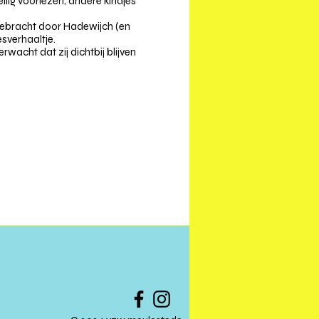
lig voorlezen, andere kindjes
gebracht door Hadewijch (en
esverhaaltje.
acht dat zij dichtbij blijven