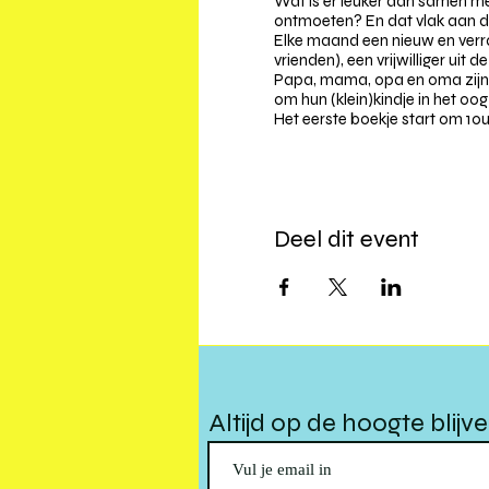
Wat is er leuker dan samen met
ontmoeten? En dat vlak aan de
Elke maand een nieuw en verr
vrienden), een vrijwilliger ui
Papa, mama, opa en oma zijn na
om hun (klein)kindje in het o
Het eerste boekje start om 10
Deel dit event
Altijd op de hoogte blijv