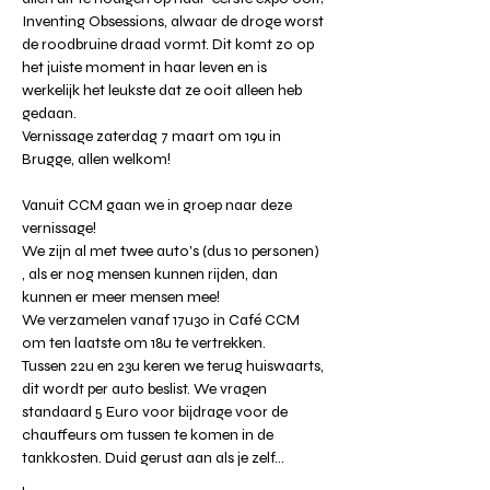
Inventing Obsessions, alwaar de droge worst 
de roodbruine draad vormt. Dit komt zo op 
het juiste moment in haar leven en is 
werkelijk het leukste dat ze ooit alleen heb 
gedaan. 
Vernissage zaterdag 7 maart om 19u in 
Brugge, allen welkom!
Vanuit CCM gaan we in groep naar deze 
vernissage! 
We zijn al met twee auto's (dus 10 personen) 
, als er nog mensen kunnen rijden, dan 
kunnen er meer mensen mee!
We verzamelen vanaf 17u30 in Café CCM 
om ten laatste om 18u te vertrekken.
Tussen 22u en 23u keren we terug huiswaarts, 
dit wordt per auto beslist. We vragen 
standaard 5 Euro voor bijdrage voor de 
chauffeurs om tussen te komen in de 
tankkosten. Duid gerust aan als je zelf…