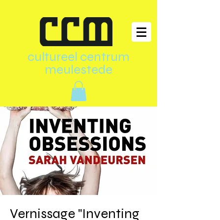
cultureel centrum
meulestede
Vernissage "Inventing