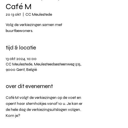
Café M
zo 13 okt
  |  
CC Meulestede
Volg de verkiezingen samen met
buurtbewoners.
tijd & locatie
13 okt 2024, 10:00
CC Meulestede, Meulesteedsesteenweg 515,
9000 Gent, België
over dit evenement
Cafë M volgt de verkiezingen op de voet en 
opent haar stemhokjes vanaf 10 u. Je kan er  
de hele dag de verkiezingsuitslagen volgen.  
Kom je?