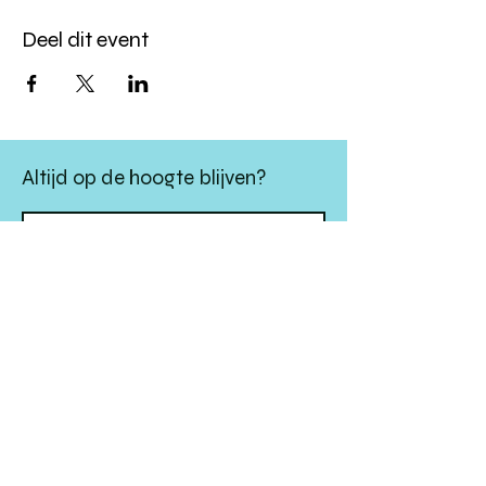
Deel dit event
Altijd op de hoogte blijven?
verstuur
algemene websitevoorwaarden