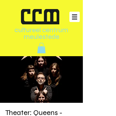
cultureel centrum
meulestede
Theater: Queens -