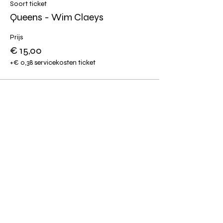
Soort ticket
Queens - Wim Claeys
Prijs
€ 15,00
+€ 0,38 servicekosten ticket
Deel dit event
Altijd op de hoogte blijven?
verstuur