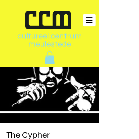
cultureel centrum
meulestede
The Cypher