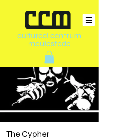
cultureel centrum
meulestede
The Cypher