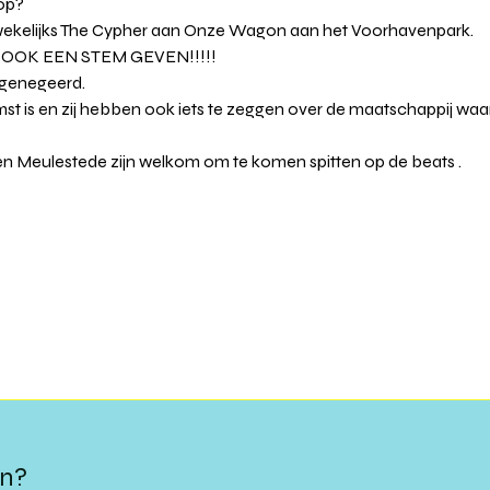
op?
il wekelijks The Cypher aan Onze Wagon aan het Voorhavenpark.
OK EEN STEM GEVEN!!!!!
 genegeerd.
st is en zij hebben ook iets te zeggen over de maatschappij waari
en Meulestede zijn welkom om te komen spitten op de beats .
en?