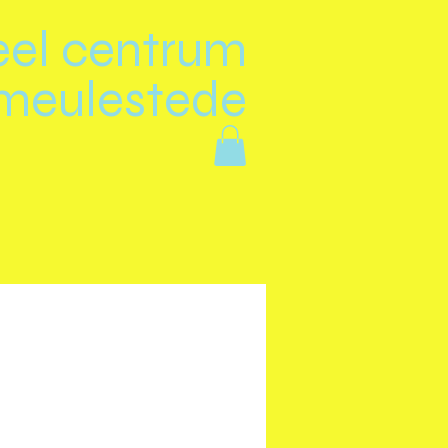
eel centrum
meulestede