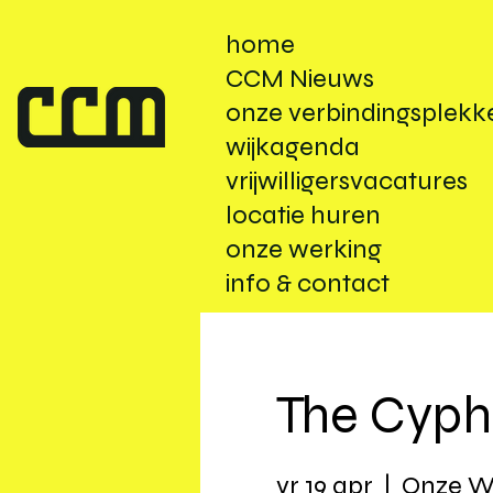
home
CCM Nieuws
onze verbindingsplekk
wijkagenda
vrijwilligersvacatures
locatie huren
onze werking
info & contact
The Cyph
vr 19 apr
  |  
Onze W