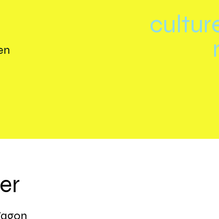
cultur
en
er
agon