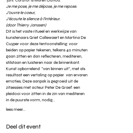
 juni. Curator is Maren Duflou.
Je me pose, je me dépose, je me repose.
J'ouvre le coeur,
J'écoute le silence à l'intérieur.
(door Thierry Janssen)
Dit is het vaste ritueel en werkwijze van 
kunstenaars Griet Callewaert en Martina De 
Cuyper voor deze tentoonstelling: voor 
beiden op papier tekenen, telkens 40 minuten 
gaan zitten en dan reflecteren, mediteren, 
stilstaan en luisteren naar de binnenkant. 
Kunst opborrelend  "van binnen uit", met als 
resultaat een vertaling op papier  van ervaren 
emoties. Deze aanpak is gegroeid uit de 
zitsessies met acteur Peter De Graef: een 
pleidooi voor zitten in de zin van mediteren 
in de puurste vorm, nodig…
lees meer...
Deel dit event