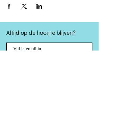
Altijd op de hoogte blijven?
verstuur
algemene websitevoorwaarden