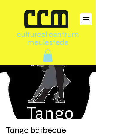
cultureel centrum
meulestede
Tango barbecue