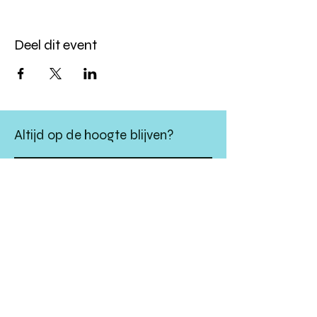
Deel dit event
Altijd op de hoogte blijven?
verstuur
algemene websitevoorwaarden