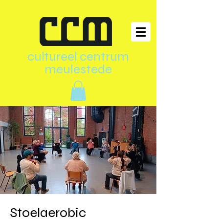
cultureel centrum
meulestede
Stoelaerobic