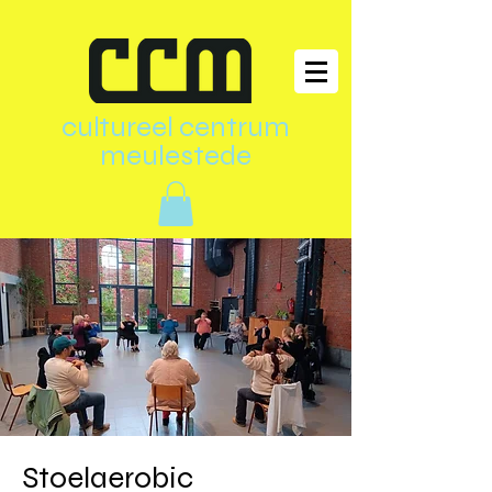
cultureel centrum
meulestede
Stoelaerobic