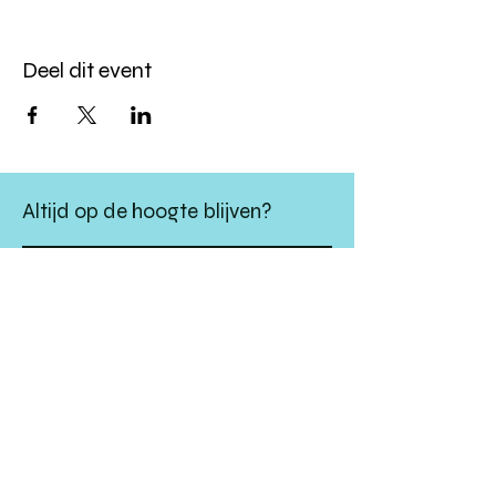
Deel dit event
Altijd op de hoogte blijven?
verstuur
algemene websitevoorwaarden