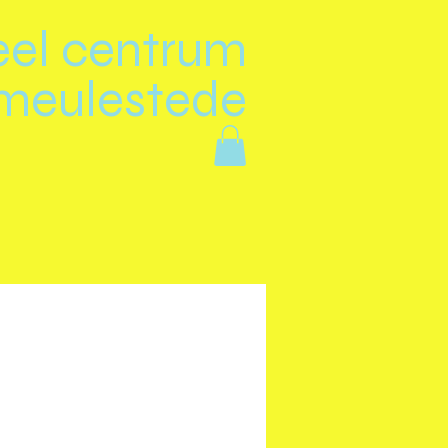
eel centrum
meulestede