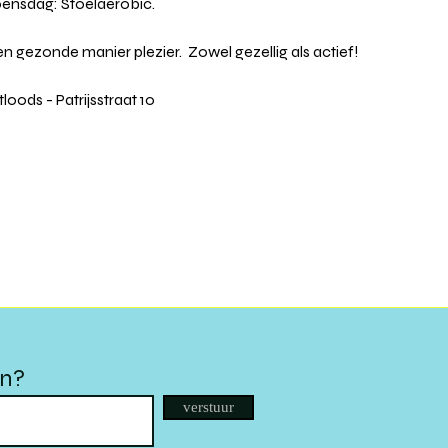
ensdag: Stoelaerobic.
ezonde manier plezier.  Zowel gezellig als actief!
oods - Patrijsstraat 10
en?
verstuur