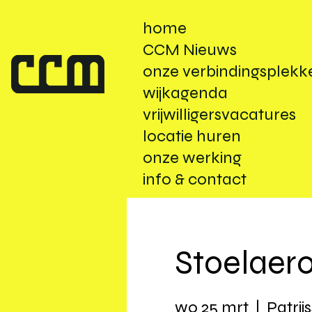
home
CCM Nieuws
onze verbindingsplekk
wijkagenda
vrijwilligersvacatures
locatie huren
onze werking
info & contact
Stoelaer
wo 25 mrt
  |  
Patrij