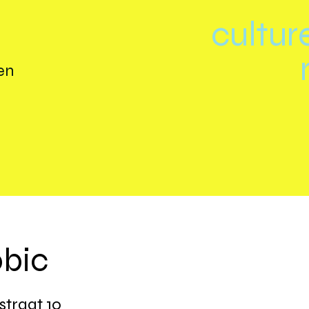
cultur
en
obic
sstraat 10