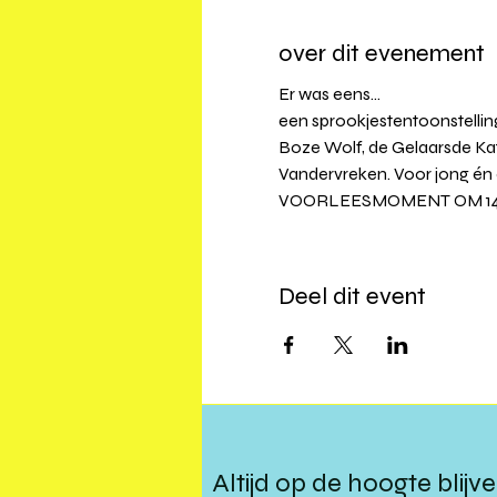
over dit evenement
Er was eens… 
een sprookjestentoonstelling
Boze Wolf, de Gelaarsde Kat
Vandervreken. Voor jong én o
VOORLEESMOMENT OM 14
Deel dit event
Altijd op de hoogte blijv