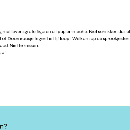
 met levensgrote figuren uit papier-maché. Niet schrikken dus al
 of Doornroosje tegen het lijf loopt. Welkom op de sprookjestent
ud. Niet te missen. 
 u!
en?