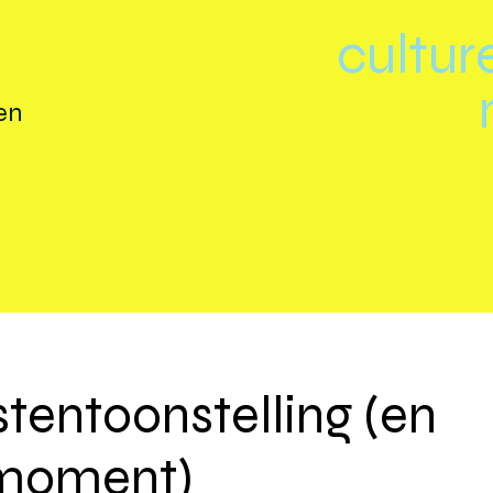
cultur
en
tentoonstelling (en
smoment)