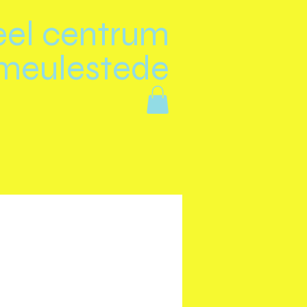
eel centrum
meulestede