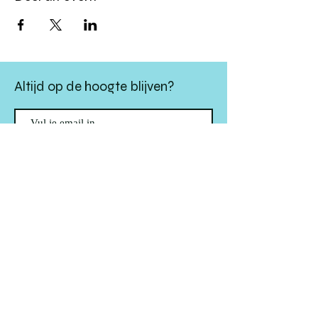
Altijd op de hoogte blijven?
verstuur
algemene websitevoorwaarden