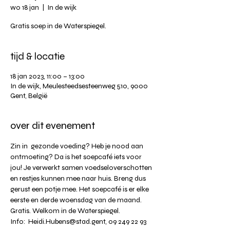
wo 18 jan
  |  
In de wijk
Gratis soep in de Waterspiegel.
tijd & locatie
18 jan 2023, 11:00 – 13:00
In de wijk, Meulesteedsesteenweg 510, 9000
Gent, België
over dit evenement
Zin in  gezonde voeding? Heb je nood aan 
ontmoeting? Da is het soepcafé iets voor 
jou! Je verwerkt samen voedseloverschotten 
en restjes kunnen mee naar huis. Breng dus 
gerust een potje mee. Het soepcafé is er elke 
eerste en derde woensdag van de maand. 
Gratis. Welkom in de Waterspiegel.
Info:  Heidi.Hubens@stad.gent, 09 249 22 93