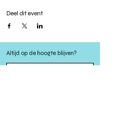
Deel dit event
Altijd op de hoogte blijven?
verstuur
algemene websitevoorwaarden