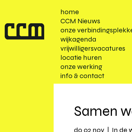
home
CCM Nieuws
onze verbindingsplekk
wijkagenda
vrijwilligersvacatures
locatie huren
onze werking
info & contact
Samen w
do 02 nov
  |  
In de w