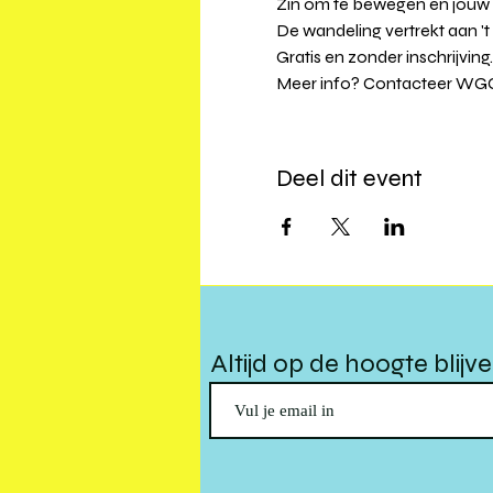
Zin om te bewegen én jouw w
De wandeling vertrekt aan 't 
Gratis en zonder inschrijving.
Meer info? Contacteer WGC '
Deel dit event
Altijd op de hoogte blijv