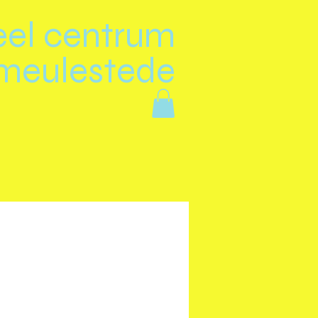
eel centrum
meulestede