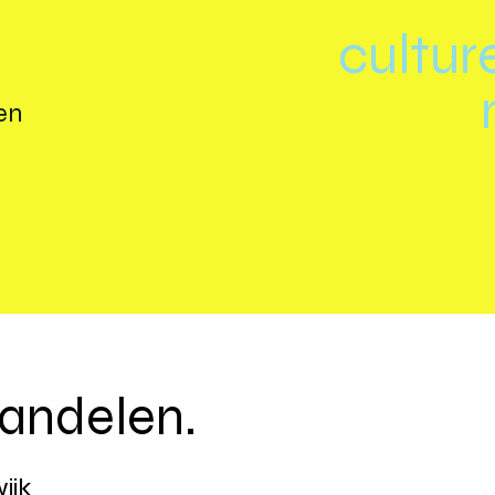
cultur
en
andelen.
ijk