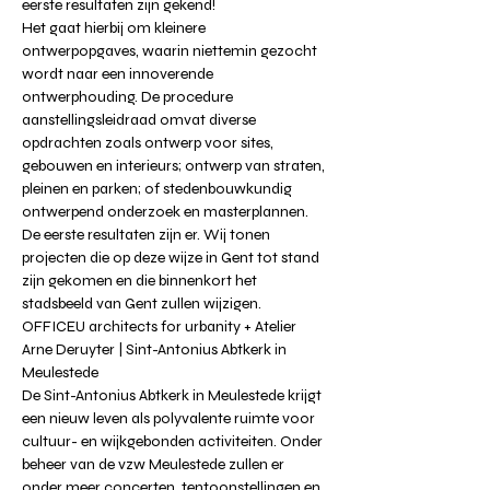
eerste resultaten zijn gekend! 
Het gaat hierbij om kleinere 
ontwerpopgaves, waarin niettemin gezocht 
wordt naar een innoverende 
ontwerphouding. De procedure 
aanstellingsleidraad omvat diverse 
opdrachten zoals ontwerp voor sites, 
gebouwen en interieurs; ontwerp van straten, 
pleinen en parken; of stedenbouwkundig 
ontwerpend onderzoek en masterplannen. 
De eerste resultaten zijn er. Wij tonen 
projecten die op deze wijze in Gent tot stand 
zijn gekomen en die binnenkort het 
stadsbeeld van Gent zullen wijzigen.
OFFICEU architects for urbanity + Atelier 
Arne Deruyter | Sint-Antonius Abtkerk in 
Meulestede
De Sint-Antonius Abtkerk in Meulestede krijgt 
een nieuw leven als polyvalente ruimte voor 
cultuur- en wijkgebonden activiteiten. Onder 
beheer van de vzw Meulestede zullen er 
onder meer concerten, tentoonstellingen en 