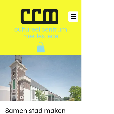
cultureel centrum
meulestede
Samen stad maken