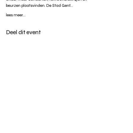
beurzen plaatsvinden. De Stad Gent…
lees meer...
Deel dit event
Altijd op de hoogte blijven?
verstuur
algemene websitevoorwaarden