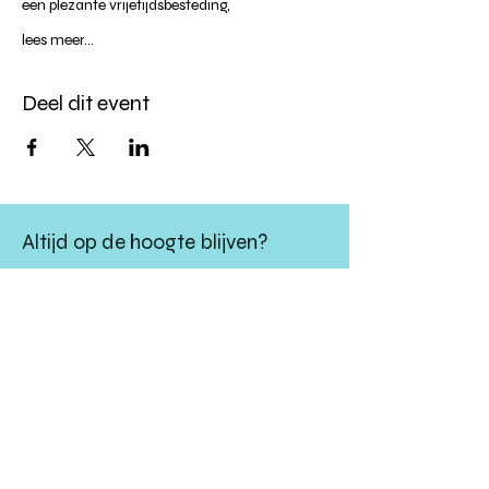
een plezante vrijetijdsbesteding,
lees meer...
Deel dit event
Altijd op de hoogte blijven?
verstuur
algemene websitevoorwaarden