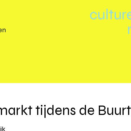
cultur
en
rkt tijdens de Buurt
jk