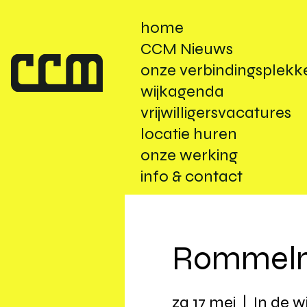
home
CCM Nieuws
onze verbindingsplekk
wijkagenda
vrijwilligersvacatures
locatie huren
onze werking
info & contact
Rommelma
za 17 mei
  |  
In de wi