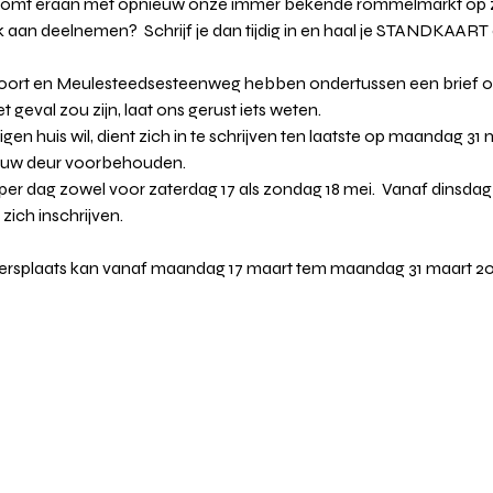
komt eraan met opnieuw onze immer bekende rommelmarkt op za
ook aan deelnemen?  Schrijf je dan tijdig in en haal je STANDKAART
oort en Meulesteedsesteenweg hebben ondertussen een brief o
et geval zou zijn, laat ons gerust iets weten. 
gen huis wil, dient zich in te schrijven ten laatste op maandag 31 
jouw deur voorbehouden. 
per dag zowel voor zaterdag 17 als zondag 18 mei.  Vanaf dinsdag
ich inschrijven.  
ersplaats kan vanaf maandag 17 maart tem maandag 31 maart 20