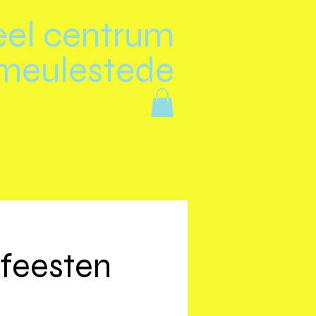
eel centrum
meulestede
feesten