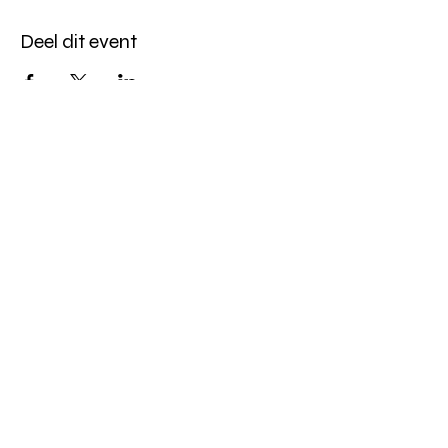
Deel dit event
Altijd op de hoogte blijven?
verstuur
algemene websitevoorwaarden