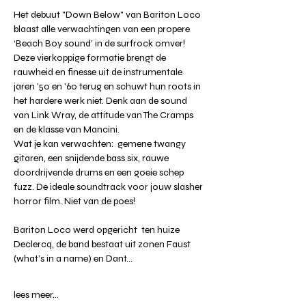
Het debuut "Down Below" van Bariton Loco 
blaast alle verwachtingen van een propere 
‘Beach Boy sound’ in de surfrock omver! 
Deze vierkoppige formatie brengt de 
rauwheid en finesse uit de instrumentale 
jaren ’50 en ’60 terug en schuwt hun roots in 
het hardere werk niet. Denk aan de sound 
van Link Wray, de attitude van The Cramps 
en de klasse van Mancini.
Wat je kan verwachten:  gemene twangy 
gitaren, een snijdende bass six, rauwe 
doordrijvende drums en een goeie schep 
fuzz. De ideale soundtrack voor jouw slasher 
horror film. Niet van de poes!
Bariton Loco werd opgericht  ten huize 
Declercq, de band bestaat uit zonen Faust 
(what’s in a name) en Dant…
lees meer...