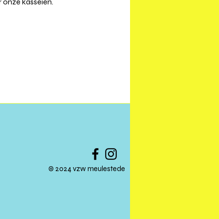
r onze kasseien.
© 2024 vzw meulestede