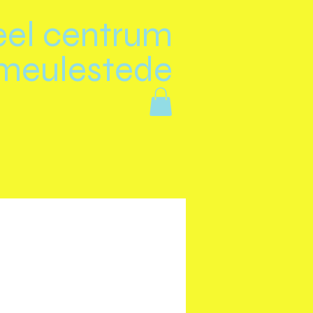
eel centrum
meulestede