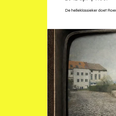
De helleklassieker doet Roe