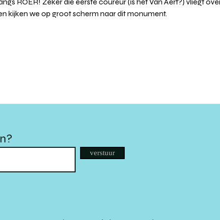
langs ROER! Zeker die eerste coureur (is het Van Aert?) vliegt ove
 kijken we op groot scherm naar dit monument.
en?
verstuur