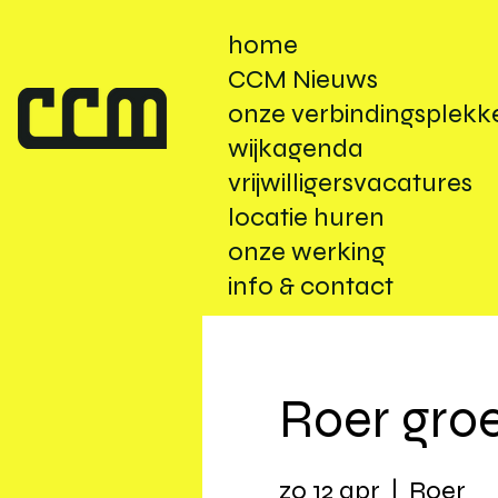
home
CCM Nieuws
onze verbindingsplekk
wijkagenda
vrijwilligersvacatures
locatie huren
onze werking
info & contact
Roer groe
zo 12 apr
  |  
Roer