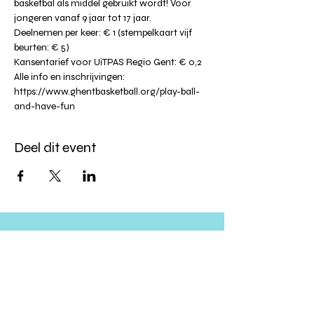
basketbal als middel gebruikt wordt! Voor 
jongeren vanaf 9 jaar tot 17 jaar.
Deelnemen per keer: € 1 (stempelkaart vijf 
beurten: € 5)
Kansentarief voor UiTPAS Regio Gent: € 0,2
Alle info en inschrijvingen: 
https://www.ghentbasketball.org/play-ball-
and-have-fun
Deel dit event
Altijd op de hoogte blijven?
verstuur