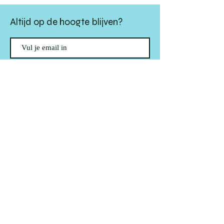
Altijd op de hoogte blijven?
verstuur
algemene websitevoorwaarden