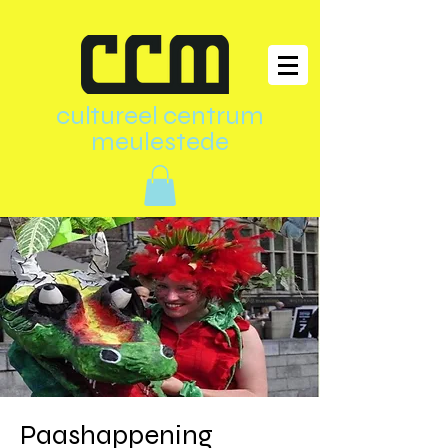
cultureel centrum
meulestede
Paashappening