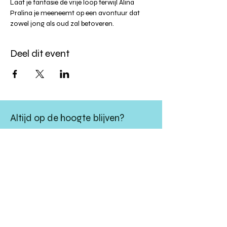
Laat je fantasie de vrije loop terwijl Alina 
Pralina je meeneemt op een avontuur dat 
zowel jong als oud zal betoveren.
Deel dit event
Altijd op de hoogte blijven?
verstuur
algemene websitevoorwaarden