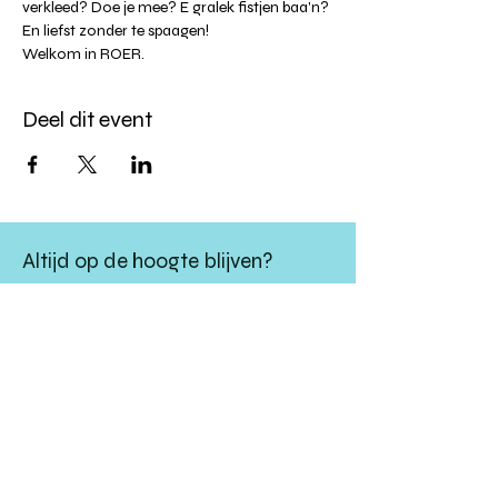
verkleed? Doe je mee? E gralek fistjen baa'n? 
En liefst zonder te spaagen!
Welkom in ROER.
Deel dit event
Altijd op de hoogte blijven?
verstuur
algemene websitevoorwaarden