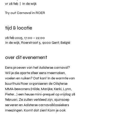
vr 28 feb
  |  
In de wijk
Try out Carnaval in ROER
tijd & locatie
28 feb 2025, 17:00 – 22:00
In de wijk, Roerstraat 5, 9000 Gent, België
over dit evenement
Eens proeven van het Aalsterse carnaval? 
Wil je die aparte sfeer eens meemaken, 
voelen en ruiken? Dat kan! In de warmte van 
buurthuis Roer organiseren de Oilsjterse 
MMA-bewoners (Hilde, Marijke, Kerki, Lynn, 
Pieter...) een heuse mini-prequel op vrijdag 28 
februari. Ze zullen verkleed zijn, ajuinsoep 
serveren en Aalsterse carnavalklassiekers 
meezingen. Komt dat zien! Kom je ook 