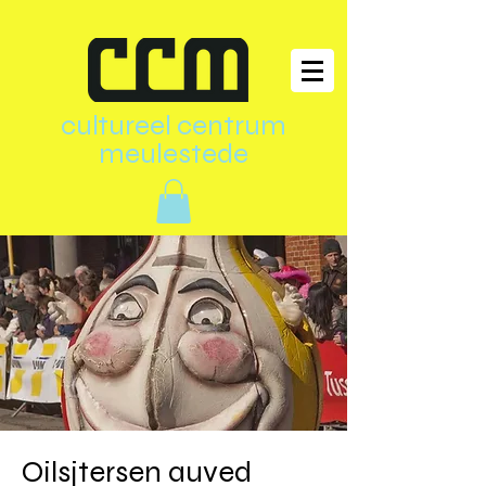
cultureel centrum
meulestede
Oilsjtersen auved