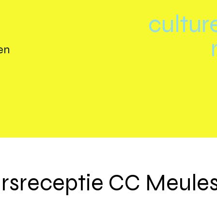
cultur
en
rsreceptie CC Meule
M