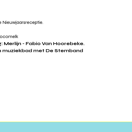
 Nieuwjaarsreceptie. 
chocomelk
g: Merlijn - Fabio Van Hoorebeke. 
rm muziekbad met De Stemband