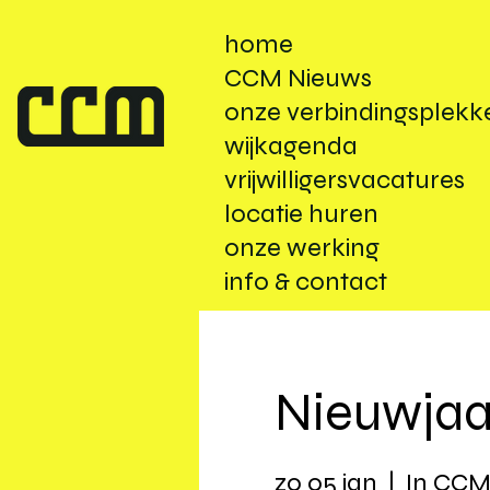
home
CCM Nieuws
onze verbindingsplekk
wijkagenda
vrijwilligersvacatures
locatie huren
onze werking
info & contact
Nieuwjaa
zo 05 jan
  |  
In CC