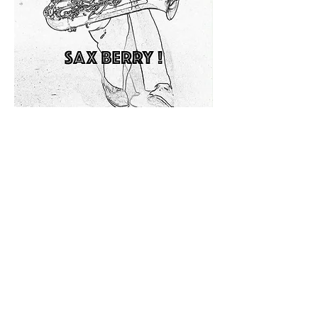
Deel dit event
Altijd op de hoogte blijven?
verstuur