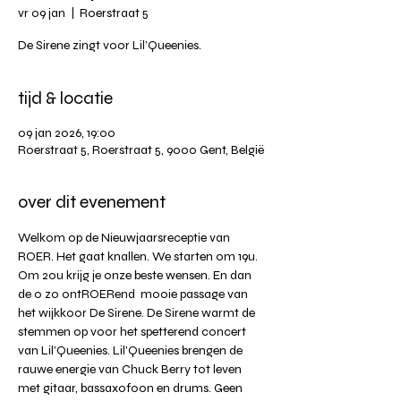
vr 09 jan
  |  
Roerstraat 5
De Sirene zingt voor Lil’Queenies.
tijd & locatie
09 jan 2026, 19:00
Roerstraat 5, Roerstraat 5, 9000 Gent, België
over dit evenement
Welkom op de Nieuwjaarsreceptie van 
ROER. Het gaat knallen. We starten om 19u. 
Om 20u krijg je onze beste wensen. En dan 
de o zo ontROERend  mooie passage van 
het wijkkoor De Sirene. De Sirene warmt de 
stemmen op voor het spetterend concert 
van Lil’Queenies. Lil’Queenies brengen de 
rauwe energie van Chuck Berry tot leven 
met gitaar, bassaxofoon en drums. Geen 