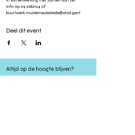
In samenwerking met Samen aan zet. 
Info op 09 2682124 of 
buurtwerk.muidemeulestede@stad.gent
Deel dit event
Altijd op de hoogte blijven?
verstuur
algemene websitevoorwaarden