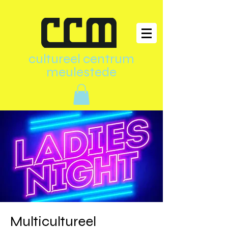
cultureel centrum
meulestede
Multicultureel