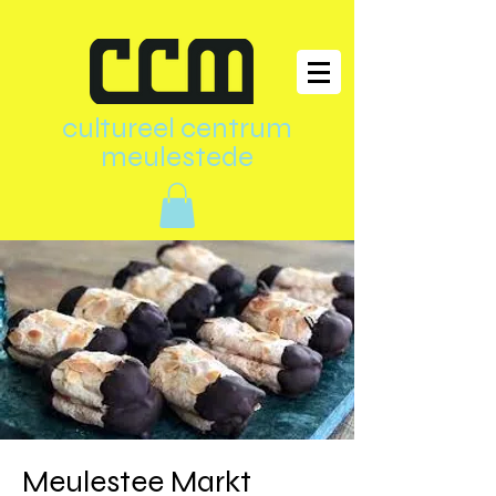
cultureel centrum
meulestede
Meulestee Markt