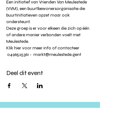
Een initiatief van Vrienden Van Meulestede 
(VVM), een buurtbewonersorganisatie die 
buurtinitiatieven opzet maar ook 
ondersteunt.
Deze groep is er voor elkeen die zich op één 
of andere manier verbonden voelt met 
Meulestede.
Klik 
hier
 voor meer info of contacteer 
 0496525361 -  
markt@meulestede.gent
Deel dit event
Altijd op de hoogte blijven?