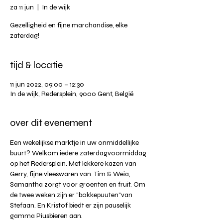
za 11 jun
  |  
In de wijk
Gezelligheid en fijne marchandise, elke
zaterdag!
tijd & locatie
11 jun 2022, 09:00 – 12:30
In de wijk, Redersplein, 9000 Gent, België
over dit evenement
Een wekelijkse marktje in uw onmiddellijke 
buurt? Welkom iedere zaterdagvoormiddag 
op het Redersplein. Met lekkere kazen van 
Gerry, fijne vleeswaren van  Tim & Weia, 
Samantha zorgt voor groenten en fruit. Om 
de twee weken zijn er "bokkepuuten"van 
Stefaan. En Kristof biedt er zijn pauselijk 
gamma Piusbieren aan.