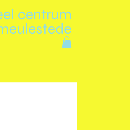
eel centrum
meulestede