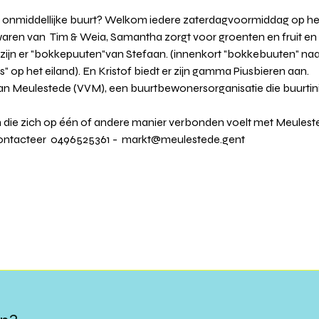
w onmiddellijke buurt? Welkom iedere zaterdagvoormiddag op het
swaren van  Tim & Weia, Samantha zorgt voor groenten en fruit en
jn er "bokkepuuten"van Stefaan. (innenkort "bokkebuuten" naar
" op het eiland). En Kristof biedt er zijn gamma Piusbieren aan.
 Van Meulestede (VVM), een buurtbewonersorganisatie die buurtin
n die zich op één of andere manier verbonden voelt met Meulest
ontacteer  
0496525361
 -  
markt@meulestede.gent