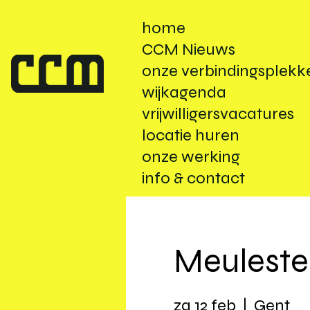
home
CCM Nieuws
onze verbindingsplekk
wijkagenda
vrijwilligersvacatures
locatie huren
onze werking
info & contact
Meuleste
za 12 feb
  |  
Gent