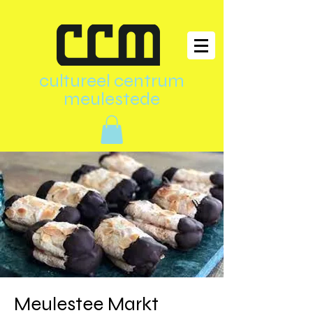
cultureel centrum
meulestede
Meulestee Markt