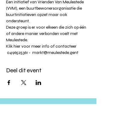
Een initiatief van Vrienden Van Meulestede 
(VVM), een buurtbewonersorganisatie die 
buurtinitiatieven opzet maar ook 
ondersteunt.
Deze groep is er voor elkeen die zich op één 
of andere manier verbonden voelt met 
Meulestede.
Klik 
hier
 voor meer info of contacteer 
 0496525361 -  
markt@meulestede.gent
Deel dit event
Altijd op de hoogte blijven?