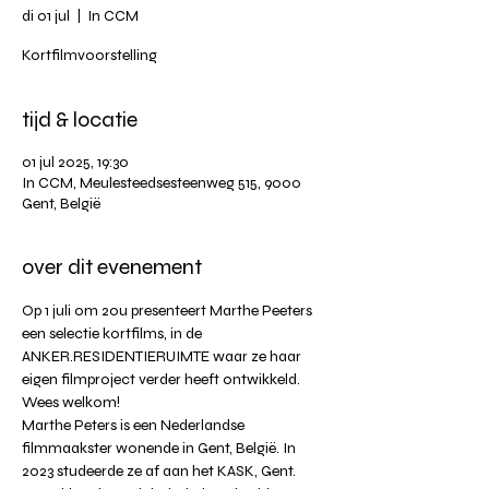
di 01 jul
  |  
In CCM
Kortfilmvoorstelling
tijd & locatie
01 jul 2025, 19:30
In CCM, Meulesteedsesteenweg 515, 9000
Gent, België
over dit evenement
Op 1 juli om 20u presenteert Marthe Peeters 
een selectie kortfilms, in de 
ANKER.RESIDENTIERUIMTE waar ze haar 
eigen filmproject verder heeft ontwikkeld.
Wees welkom!
Marthe Peters is een Nederlandse 
filmmaakster wonende in Gent, België. In 
2023 studeerde ze af aan het KASK, Gent. 