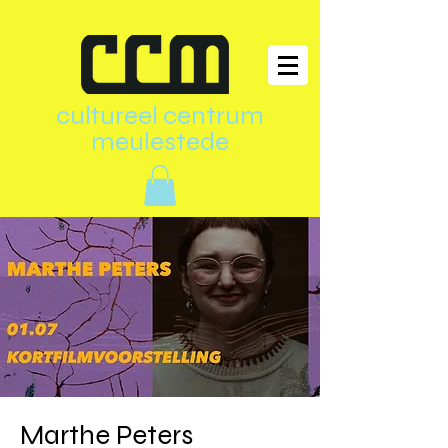
cultureel centrum
meulestede
Marthe Peters